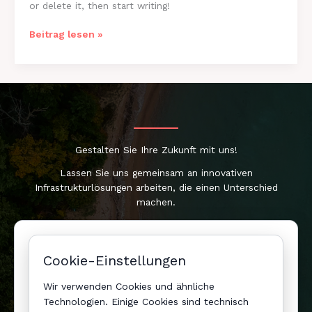
or delete it, then start writing!
Hello
Beitrag lesen »
world!
Gestalten Sie Ihre Zukunft mit uns!
Lassen Sie uns gemeinsam an innovativen
Infrastrukturlösungen arbeiten, die einen Unterschied
machen.
Jetzt entdecken
Cookie-Einstellungen
Cookie-Einstellungen
Wir verwenden Cookies und ähnliche
Technologien. Einige Cookies sind technisch