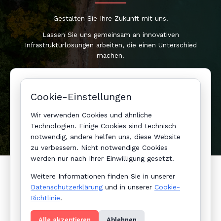
Gestalten Sie Ihre Zukunft mit uns!
Lassen Sie uns gemeinsam an innovativen
Infrastrukturlösungen arbeiten, die einen Unterschied
machen.
Jetzt entdecken
Cookie-Einstellungen
Cookie-Einstellungen
Wir verwenden Cookies und ähnliche
Technologien. Einige Cookies sind technisch
notwendig, andere helfen uns, diese Website
zu verbessern. Nicht notwendige Cookies
werden nur nach Ihrer Einwilligung gesetzt.
Allgemeine Geschäftsbedingungen (AGB)
Weitere Informationen finden Sie in unserer
Datenschutzerklärung
Datenschutzerklärung
und in unserer
Cookie-
Richtlinie
.
Impressum
Contact
Alle akzeptieren
Ablehnen