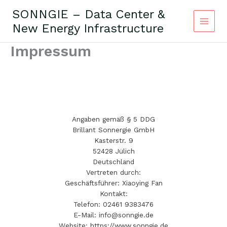
Zum
SONNGIE – Data Center &
Inhalt
New Energy Infrastructure
springen
Impressum
Angaben gemäß § 5 DDG
Brillant Sonnergie GmbH
Kasterstr. 9
52428 Jülich
Deutschland
Vertreten durch:
Geschäftsführer: Xiaoying Fan
Kontakt:
Telefon: 02461 9383476
E-Mail: info@sonngie.de
Website: https://www.sonngie.de