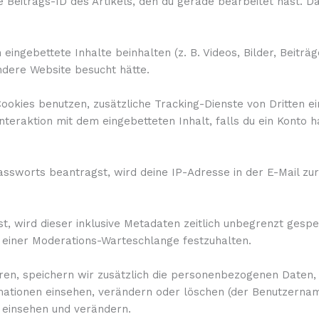
Beitrags-ID des Artikels, den du gerade bearbeitet hast. Da
eingebettete Inhalte beinhalten (z. B. Videos, Bilder, Beiträ
ndere Website besucht hätte.
okies benutzen, zusätzliche Tracking-Dienste von Dritten ei
Interaktion mit dem eingebetteten Inhalt, falls du ein Konto 
ssworts beantragst, wird deine IP-Adresse in der E-Mail zur
, wird dieser inklusive Metadaten zeitlich unbegrenzt gesp
n einer Moderations-Warteschlange festzuhalten.
ieren, speichern wir zusätzlich die personenbezogenen Daten, 
rmationen einsehen, verändern oder löschen (der Benutzerna
 einsehen und verändern.